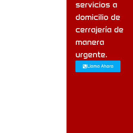
y
servicios a
poblacio
domicilio de
nes
cerrajería de
cercana
manera
s
urgente.
Trabajamos por
Llama Ahora
todo Tortosa y
alrededores.
Llegamos a todas
las zonas en menos
de 30 minutos:
Centro
histórico de
Tortosa