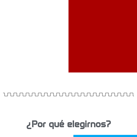
Casco
Antiguo
Urbanizacion
es
residenciales
Polígonos
industriales
¿Por qué elegirnos?